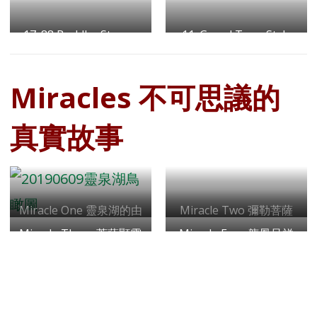
Bodhisattva Square
Bodhisattva Square
17. 88 Buddha Stupas
觀音菩薩廣場
11. Grand Tang Style
地藏菩薩廣場
八十八 佛塔
Archway
唐式大牌樓
Miracles 不可思議的
真實故事
Miracle One 靈泉湖的由
Miracle Two 彌勒菩薩
來
夢境自現
Miracle Three 菩薩顯靈
Miracle Four 龍鳳呈祥
樹神救人
現五台