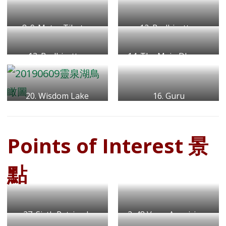
園區入口大門
彌勒菩薩
8. 9-Meter Tibetan
12. Bodhisattva
Prayer Flags
Avalokiteshvara Hall
13. Bodhisattva
九米藏傳經幡
14. The Main Dharma
觀音寶殿
Ksitigarbha Hall
Hall
地藏寶殿
大雄寶殿
20. Wisdom Lake
16. Guru
靈泉湖
Padmasambhava
蓮花生大師
Points of Interest 景
點
27. Sixth Patriarch
2. 48 Vows Auspicious