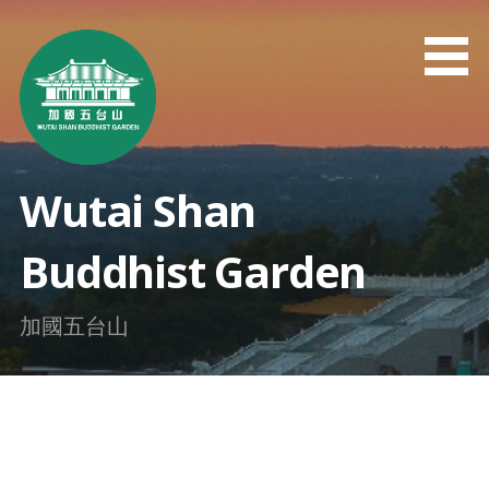
Skip
to
content
Wutai Shan
Buddhist Garden
加國五台山