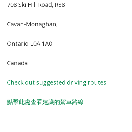
708 Ski Hill Road, R38
Cavan-Monaghan,
Ontario L0A 1A0
Canada
Check out suggested driving routes
點擊此處查看建議的駕車路線