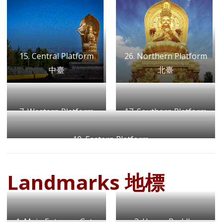
15. Central Platform
26. Northern Platform
中臺
北臺
7. Western Platform
17. Southern Platform
西臺
南臺
19. Eastern Platform
東臺
Landmarks 地標
1. Main Entrance Gate
3. Happy Buddha