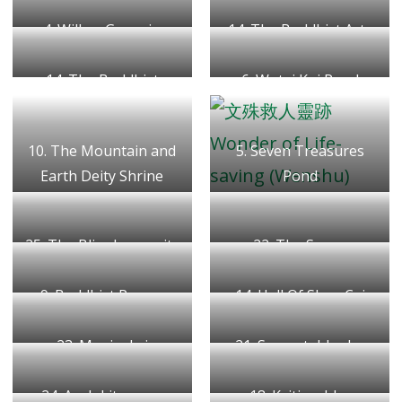
六祖惠能大師聖像
Stupas
4. Willow Guanyin
14. The Buddhist Arts
四十八願吉祥佛塔
楊柳觀音
Gallery
14. The Buddhist
6. Wutai Koi Pond
佛教藝術館
College of Canada
五台錦鯉池
加拿大佛學院
10. The Mountain and
5. Seven Treasures
Earth Deity Shrine
Pond
山神土地廟
七寶琉璃池
25. The Bliss Longevity
22. The Seven
Twin Pagodas
Treasures Wish-
9. Buddhist Prayer
福壽雙塔
14. Hall Of Shan Cai
Fulfilling Pagodas
Wheel
七寶如意塔
善財寶殿
23. Manjushri
佛教轉經輪
21. Samantabhadra
Bodhisattva Square
Bodhisattva Square
24. Avalokitesvara
文殊菩薩廣場
18. Ksitigarbha
普賢菩薩廣場