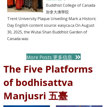
Buddhist College of Canada
加拿大佛學院
Trent University Plaque Unveiling Mark a Historic
Day English content source: easyca.ca On August
30, 2025, the Wutai Shan Buddhist Garden of
Canada was
More Posts 更多信息
The Five Platforms
of bodhisattva
Manjusri 五臺