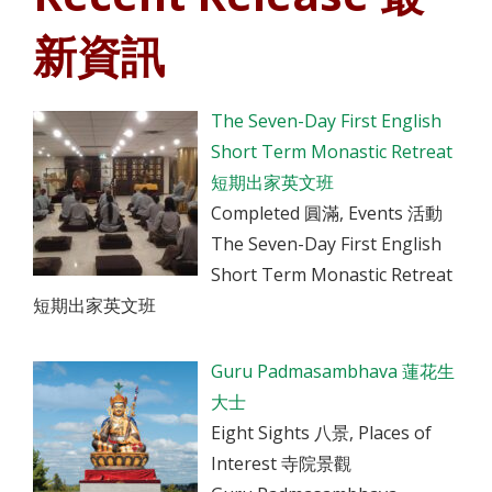
新資訊
The Seven-Day First English
Short Term Monastic Retreat
短期出家英文班
Completed 圓滿, Events 活動
The Seven-Day First English
Short Term Monastic Retreat
短期出家英文班
Guru Padmasambhava 蓮花生
大士
Eight Sights 八景, Places of
Interest 寺院景觀