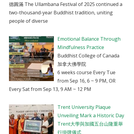
德圓滿 The Ullambana Festival of 2025 continued a
two-thousand-year Buddhist tradition, uniting
people of diverse
Emotional Balance Through
Mindfulness Practice
Buddhist College of Canada
加拿大佛學院
6 weeks course Every Tue
from Sep 16, 6 ~ 9 PM, OR
Every Sat from Sep 13, 9 AM ~ 12 PM
Trent University Plaque
Unveiling Mark a Historic Day
Trent大學與加國五台山隆重舉
行掛牌儀式