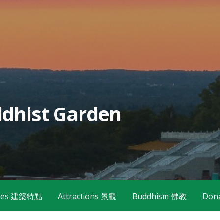
dhist Garden
tures 建築特點
Attractions 景觀
Buddhism 佛教
Don