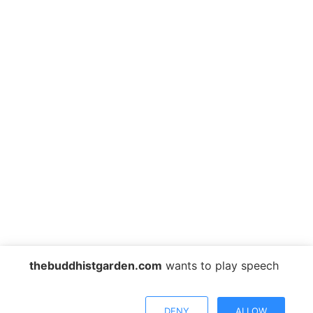
Post
navigation
thebuddhistgarden.com
wants to play speech
Copyright © 2026 Wutai Shan Buddhist Garden
DENY
ALLOW