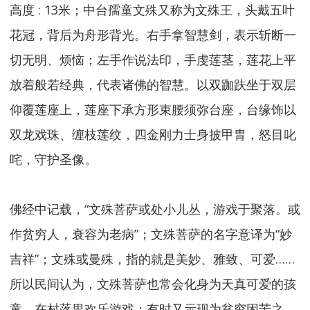
高度 : 13米；中台孺童文殊又称为文殊王，头戴五叶
花冠，背后为舟形背光。右手拿智慧剑，表示斩断一
切无明、烦恼；左手作说法印，手虔莲茎，莲花上平
放着般若经典，代表诸佛的智慧。以双跏趺坐于双层
仰覆莲座上，莲座下承方形束腰须弥台座，台缘饰以
双龙戏珠、缠枝莲纹，四金刚力士身披甲胄，怒目叱
咤，守护圣像。
佛经中记载，“文殊菩萨或处小儿丛，游戏于聚落。或
作贫穷人，衰容为老病”；文殊菩萨的名字意译为“妙
吉祥”；文殊或曼殊，指的就是美妙、雅致、可爱……
所以民间认为，文殊菩萨也常会化身为天真可爱的孩
童，在村落里欢乐游戏；有时又示现为贫穷困苦之