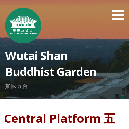
Skip
to
content
Wutai Shan
Buddhist Garden
加國五台山
Central Platform 五