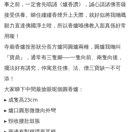
事之前，一定會先唱誦《爐香讚》，誠心請諸佛菩薩
接受供養。睇住縷縷香煙升上天際，就好似將我哋嘅
願力直達佛國淨土咁，所以香爐喺佛教入面真係好常
用㗎！
寺廟香爐按形狀分長方爐同圓爐兩種，圓爐我哋叫
『寶鼎』，通常有三隻腳──一隻向前、兩隻向後，
擺法好有講究，仲寓意住佛、法、僧三寶缺一不可
添！
大家睇下中間最搶眼呢個圓香爐：
▸ 成隻高23cm
▸ 爐口圓形微微向外彎
▸ 頸收腰肚鼓脹
▸ 兩邊有對稱環形耳柄