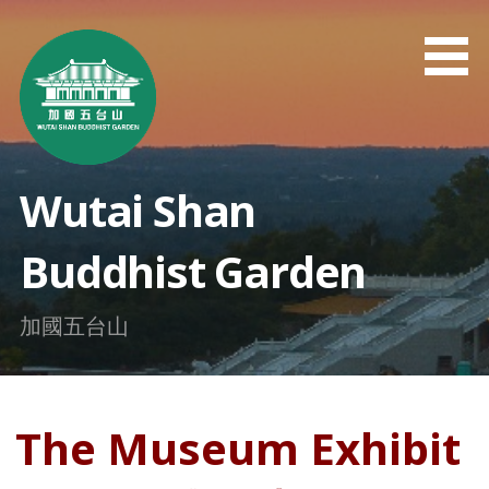
Skip
to
content
Wutai Shan
Buddhist Garden
加國五台山
The Museum Exhibit