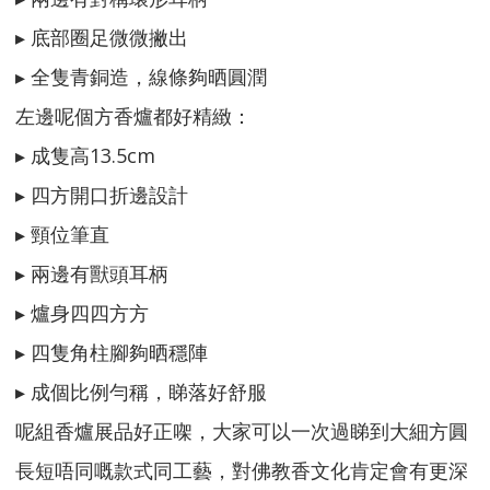
▸ 底部圈足微微撇出
▸ 全隻青銅造，線條夠晒圓潤
左邊呢個方香爐都好精緻：
▸ 成隻高13.5cm
▸ 四方開口折邊設計
▸ 頸位筆直
▸ 兩邊有獸頭耳柄
▸ 爐身四四方方
▸ 四隻角柱腳夠晒穩陣
▸ 成個比例勻稱，睇落好舒服
呢組香爐展品好正㗎，大家可以一次過睇到大細方圓
長短唔同嘅款式同工藝，對佛教香文化肯定會有更深