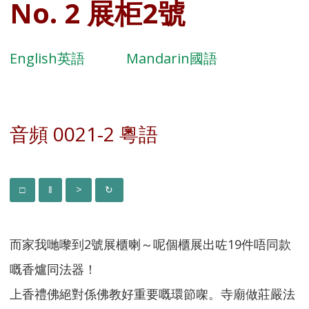
No. 2 展柜2號
English英語
Mandarin國語
音頻 0021-2 粵語
而家我哋嚟到2號展櫃喇～呢個櫃展出咗19件唔同款
嘅香爐同法器！
上香禮佛絕對係佛教好重要嘅環節㗎。寺廟做莊嚴法