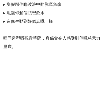
▸ 隻腳踩住喺波浪中翻騰嘅魚龍
▸ 魚龍仰起個頭想飲水
▸ 造像生動到好似真嘅一樣！
唔同造型嘅觀音菩薩，真係會令人感受到佢嘅慈悲力
量㗎。