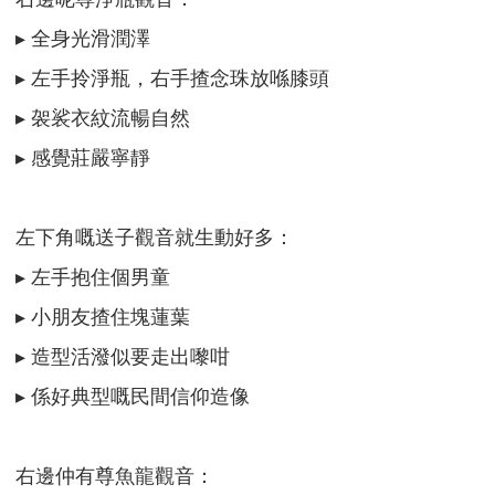
▸ 全身光滑潤澤
▸ 左手拎淨瓶，右手揸念珠放喺膝頭
▸ 袈裟衣紋流暢自然
▸ 感覺莊嚴寧靜
左下角嘅送子觀音就生動好多：
▸ 左手抱住個男童
▸ 小朋友揸住塊蓮葉
▸ 造型活潑似要走出嚟咁
▸ 係好典型嘅民間信仰造像
右邊仲有尊魚龍觀音：