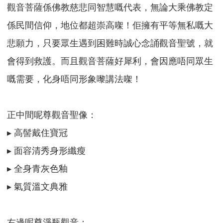
觀音菩薩係佛教慈悲同智慧嘅代表，無論大乘佛教定
係民間信仰，地位都超崇高㗎！佢擁有平等無私嘅大
悲願力，只要眾生遇到困難時誠心念誦觀音聖號，就
會得到救護。而且觀音菩薩好犀利，會因應唔同眾生
嘅需要，化身唔同形象嚟講法㗎！
正中間呢尊觀音聖像：
▸ 高髻戴住寶冠
▸ 面容清秀身形纖瘦
▸ 全身青灰色釉
▸ 氣質溫文典雅
右邊呢尊淨瓶觀音：