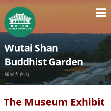
Skip
to
content
Wutai Shan
Buddhist Garden
加國五台山
The Museum Exhibit