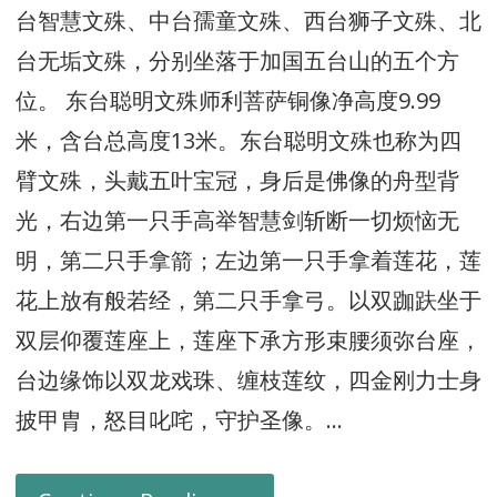
台智慧文殊、中台孺童文殊、西台狮子文殊、北
台无垢文殊，分别坐落于加国五台山的五个方
位。 东台聪明文殊师利菩萨铜像净高度9.99
米，含台总高度13米。东台聪明文殊也称为四
臂文殊，头戴五叶宝冠，身后是佛像的舟型背
光，右边第一只手高举智慧剑斩断一切烦恼无
明，第二只手拿箭；左边第一只手拿着莲花，莲
花上放有般若经，第二只手拿弓。以双跏趺坐于
双层仰覆莲座上，莲座下承方形束腰须弥台座，
台边缘饰以双龙戏珠、缠枝莲纹，四金刚力士身
披甲胄，怒目叱咤，守护圣像。…