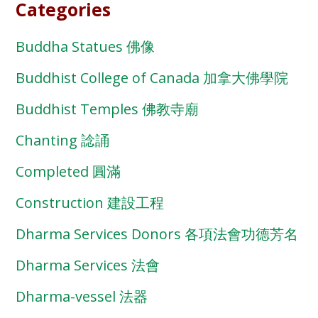
Categories
Buddha Statues 佛像
Buddhist College of Canada 加拿大佛學院
Buddhist Temples 佛教寺廟
Chanting 諗誦
Completed 圓滿
Construction 建設工程
Dharma Services Donors 各項法會功德芳名
Dharma Services 法會
Dharma-vessel 法器