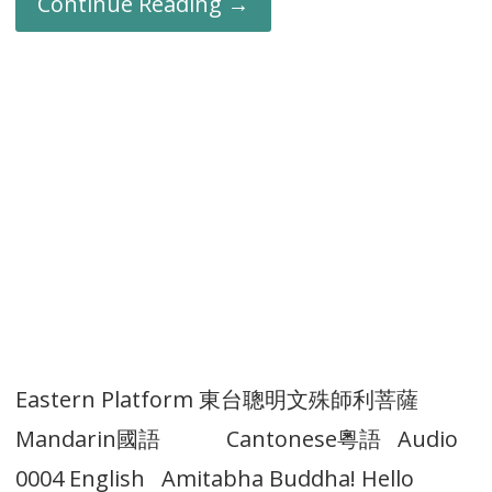
Continue Reading →
Eastern Platform 東台聰明文殊師利菩薩
Mandarin國語 Cantonese粵語 Audio
0004 English Amitabha Buddha! Hello