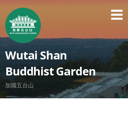
Skip
to
content
Wutai Shan
Buddhist Garden
加國五台山