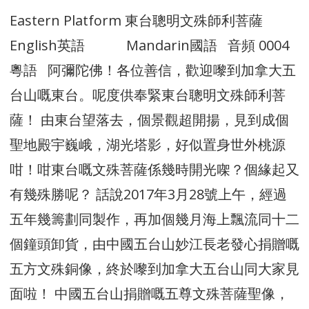
Eastern Platform 東台聰明文殊師利菩薩
English英語 Mandarin國語 音頻 0004
粵語 阿彌陀佛！各位善信，歡迎嚟到加拿大五
台山嘅東台。呢度供奉緊東台聰明文殊師利菩
薩！ 由東台望落去，個景觀超開揚，見到成個
聖地殿宇巍峨，湖光塔影，好似置身世外桃源
咁！咁東台嘅文殊菩薩係幾時開光㗎？個緣起又
有幾殊勝呢？ 話說2017年3月28號上午，經過
五年幾籌劃同製作，再加個幾月海上飄流同十二
個鐘頭卸貨，由中國五台山妙江長老發心捐贈嘅
五方文殊銅像，終於嚟到加拿大五台山同大家見
面啦！ 中國五台山捐贈嘅五尊文殊菩薩聖像，