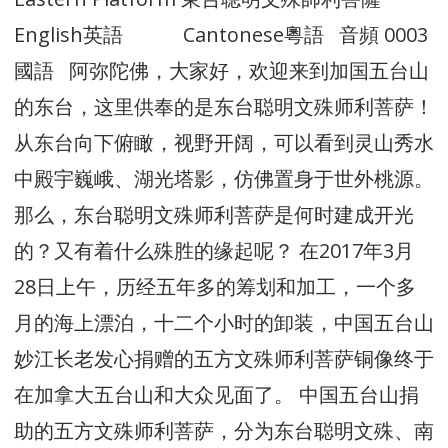
English英語 Cantonese粵語 音頻 0003
國語 阿弥陀佛，大家好，欢迎来到加国五台山
的东台，这里供奉的是东台聪明文殊师利菩萨！
从东台向下俯瞰，视野开阔，可以看到灵山秀水
中殿宇巍峨、湖光塔影，仿佛置身于世外桃源。
那么，东台聪明文殊师利菩萨是何时建成开光
的？又有着什么殊胜的缘起呢？ 在2017年3月
28日上午，历经五年多的筹划和加工，一个多
月的海上漂泊，十二个小时的卸装，中国五台山
妙江长老发心捐赠的五方文殊师利菩萨铜像终于
在加拿大五台山和大众见面了。 中国五台山捐
助的五方文殊师利菩萨，分为东台聪明文殊、南