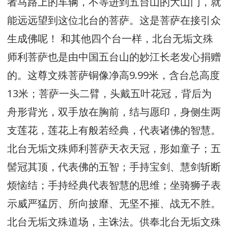
者马路上的车辆，不等进到五台山的大山门，就
能远远望到这位北台的菩萨。这是菩萨在接引众
生成佛呢！ 和其他四个台一样，北台无垢文殊
师利菩萨也是由中国五台山的妙江长老发心捐赠
的。这尊文殊菩萨铜像净高9.99米，含台总高度
13米；菩萨一头二臂，头戴五叶花冠，背后为
舟形背光，双手放在胸前，结与愿印，身侧生两
支莲花，莲花上有般若经典，代表诸佛的智慧。
北台无垢文殊师利菩萨天衣天冠，形如童子；五
髻冠其顶，代表佛的五智；手持宝剑、慧剑斩断
烦恼结；手持经典代表智慧的思维；坐骑狮子表
示威严猛厉、所向披靡、无坚不摧、战无不胜。
北台无垢文殊道场，主诛法。供奉北台无垢文殊