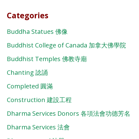
Categories
Buddha Statues 佛像
Buddhist College of Canada 加拿大佛學院
Buddhist Temples 佛教寺廟
Chanting 諗誦
Completed 圓滿
Construction 建設工程
Dharma Services Donors 各項法會功德芳名
Dharma Services 法會