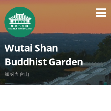
Skip
to
content
Wutai Shan
Buddhist Garden
加國五台山