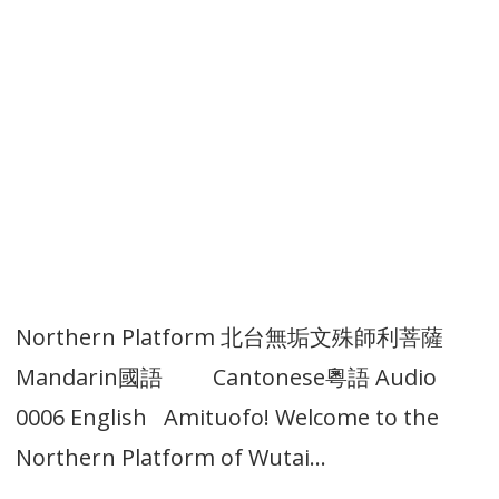
Northern Platform 北台無垢文殊師利菩薩
Mandarin國語 Cantonese粵語 Audio
0006 English Amituofo! Welcome to the
Northern Platform of Wutai…