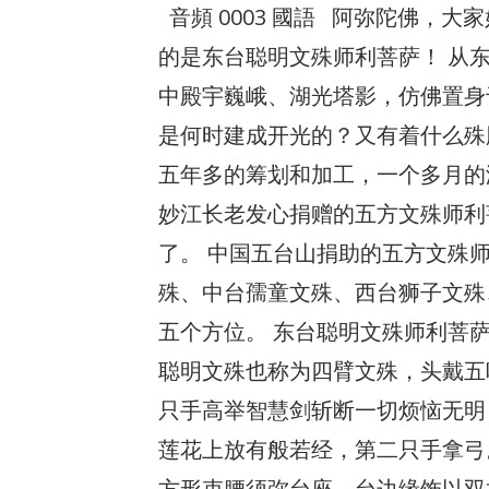
音頻 0003 國語 阿弥陀佛，
的是东台聪明文殊师利菩萨！ 从
中殿宇巍峨、湖光塔影，仿佛置身
是何时建成开光的？又有着什么殊胜
五年多的筹划和加工，一个多月的
妙江长老发心捐赠的五方文殊师利
了。 中国五台山捐助的五方文殊
殊、中台孺童文殊、西台狮子文殊
五个方位。 东台聪明文殊师利菩萨
聪明文殊也称为四臂文殊，头戴五
只手高举智慧剑斩断一切烦恼无明
莲花上放有般若经，第二只手拿弓
方形束腰须弥台座，台边缘饰以双