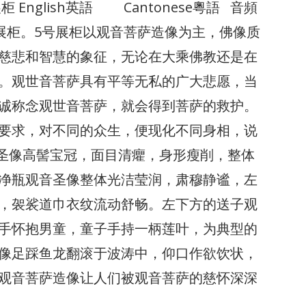
 5號展柜 English英語 Cantonese粵語 音頻
5号展柜。5号展柜以观音菩萨造像为主，佛像质
慈悲和智慧的象征，无论在大乘佛教还是在
。观世音菩萨具有平等无私的广大悲愿，当
诚称念观世音菩萨，就会得到菩萨的救护。
要求，对不同的众生，便现化不同身相，说
音圣像高髻宝冠，面目清癯，身形瘦削，整体
净瓶观音圣像整体光洁莹润，肃穆静谧，左
，袈裟道巾衣纹流动舒畅。左下方的送子观
手怀抱男童，童子手持一柄莲叶，为典型的
像足踩鱼龙翻滚于波涛中，仰口作欲饮状，
观音菩萨造像让人们被观音菩萨的慈怀深深