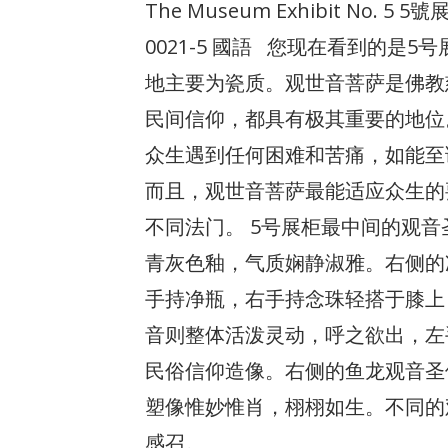
The Museum Exhibit No. 5
0021-5 國語 您现在看到的是
地主要为瓷质。观世音菩萨是佛教
民间信仰，都具有极其重要的地位
众生遇到任何困难和苦痛，如能至
而且，观世音菩萨最能适应众生的
不同法门。 5号展柜最中间的观
青灰色釉，气质娴静淑雅。右侧的
手持净瓶，右手持念珠轻搭于膝上
音则整体活泼灵动，呼之欲出，左
民俗信仰造像。右侧的鱼龙观音圣
塑像惟妙惟肖，栩栩如生。不同的
感召。