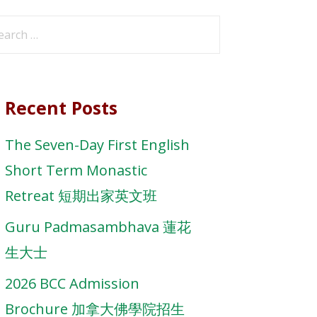
arch
r:
Recent Posts
The Seven-Day First English
Short Term Monastic
Retreat 短期出家英文班
Guru Padmasambhava 蓮花
生大士
2026 BCC Admission
Brochure 加拿大佛學院招生