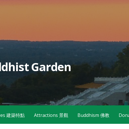
dhist Garden
tures 建築特點
Attractions 景觀
Buddhism 佛教
Don