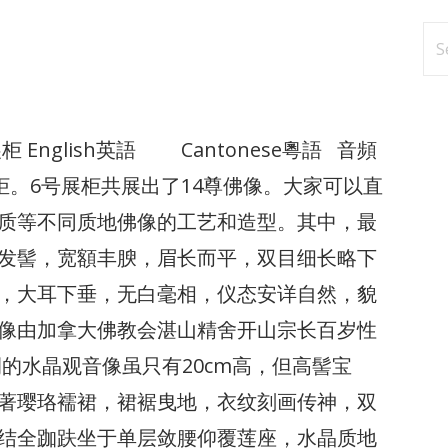
Se
fo
 6號展柜 English英語 Cantonese粵語 音頻
号展柜。6号展柜共展出了14尊佛像。大家可以直
质等不同质地佛像的工艺和造型。其中，最
发髻，宽額丰腴，眉长而平，双目细长略下
，大耳下垂，无白毫相，仪态安详自然，貌
像由加拿大佛教会湛山精舍开山宗长百岁性
的水晶观音像虽只有20cm高，但高髻宝
著璎珞襦裙，裙裾曳地，衣纹刻画传神，双
结全跏趺坐于单层敛腰仰覆莲座，水晶质地