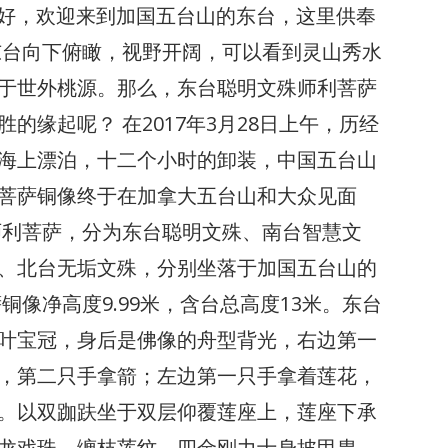
大家好，欢迎来到加国五台山的东台，这里供奉
东台向下俯瞰，视野开阔，可以看到灵山秀水
于世外桃源。那么，东台聪明文殊师利菩萨
的缘起呢？ 在2017年3月28日上午，历经
海上漂泊，十二个小时的卸装，中国五台山
菩萨铜像终于在加拿大五台山和大众见面
师利菩萨，分为东台聪明文殊、南台智慧文
、北台无垢文殊，分别坐落于加国五台山的
铜像净高度9.99米，含台总高度13米。东台
叶宝冠，身后是佛像的舟型背光，右边第一
，第二只手拿箭；左边第一只手拿着莲花，
。以双跏趺坐于双层仰覆莲座上，莲座下承
龙戏珠、缠枝莲纹，四金刚力士身披甲胄，