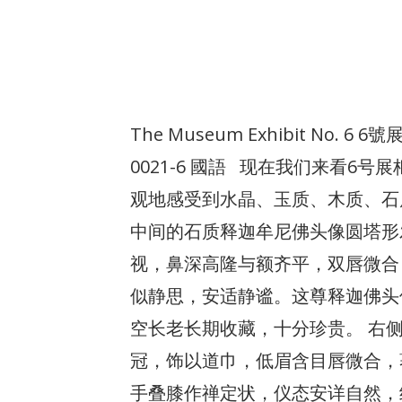
The Museum Exhibit No. 6
0021-6 國語 现在我们来看6
观地感受到水晶、玉质、木质、石
中间的石质释迦牟尼佛头像圆塔形
视，鼻深高隆与额齐平，双唇微合
似静思，安适静谧。这尊释迦佛头
空长老长期收藏，十分珍贵。 右侧
冠，饰以道巾，低眉含目唇微合，
手叠膝作禅定状，仪态安详自然，