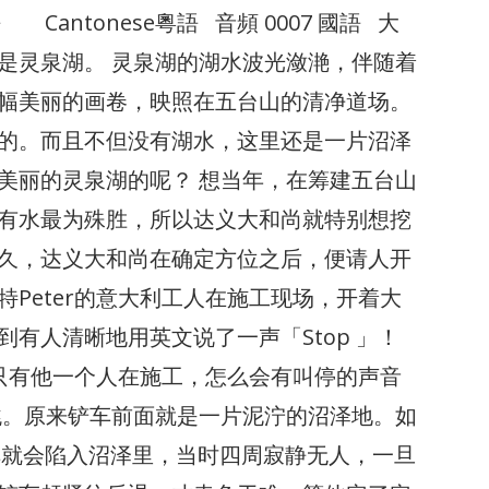
h英語 Cantonese粵語 音頻 0007 國語 大
是灵泉湖。 灵泉湖的湖水波光潋滟，伴随着
幅美丽的画卷，映照在五台山的清净道场。
的。而且不但没有湖水，这里还是一片沼泽
美丽的灵泉湖的呢？ 想当年，在筹建五台山
有水最为殊胜，所以达义大和尚就特别想挖
久，达义大和尚在确定方位之后，便请人开
Peter的意大利工人在施工现场，开着大
有人清晰地用英文说了一声「Stop 」！
中只有他一个人在施工，怎么会有叫停的声音
跳。原来铲车前面就是一片泥泞的沼泽地。如
铲车就会陷入沼泽里，当时四周寂静无人，一旦